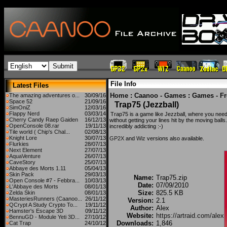
File Info
Latest Files
Home
:
Caanoo - Games
:
Games - F
The amazing adventures o...
30/09/16
Space 52
21/09/16
Trap75 (Jezzball)
SimOniZ
12/03/16
Flappy Nerd
03/03/14
Trap75 is a game like Jezzball, where you need
Cherry Candy Raep Gaiden
16/12/13
without getting your lines hit by the moving ball
OpenConsole 08.rar
19/11/13
incredibly addicting :-)
Tile world ( Chip's Chal...
02/08/13
Knight Lore
30/07/13
GP2X
and
Wiz
versions also available.
Flurkies
28/07/13
Next Element
27/07/13
AquaVenture
26/07/13
CaveStory
25/07/13
Abbaye des Morts 1.11
05/04/13
Skin Pack
29/03/13
Name:
Trap75.zip
Open Console #7 - Febbra...
10/03/13
Date:
07/09/2010
L'Abbaye des Morts
08/01/13
Size:
825.5 KB
Zelda Skin
08/01/13
MasteriesRunners (Caanoo...
26/11/12
Version:
2.1
QCrypt A Study Crypto To...
19/11/12
Author:
Alex
Hamster's Escape 3D
09/11/12
Website:
https://artraid.com/alex
BennuGD - Module Yeti 3D...
27/10/12
Downloads:
1,846
Cat Trap
24/10/12